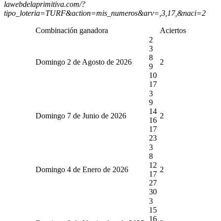
lawebdelaprimitiva.com/?
tipo_loteria=TURF&action=mis_numeros&arv=,3,17,&naci=2
Combinación ganadora
Aciertos
2
3
8
Domingo 2 de Agosto de 2026
2
9
10
17
3
9
14
Domingo 7 de Junio de 2026
2
16
17
23
3
8
12
Domingo 4 de Enero de 2026
2
17
27
30
3
15
16