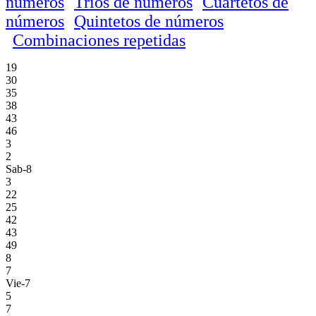
números
Trios de números
Cuartetos de
números
Quintetos de números
Combinaciones repetidas
19
30
35
38
43
46
3
2
Sab-8
3
22
25
42
43
49
8
7
Vie-7
5
7