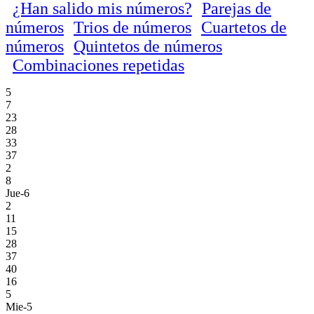
¿Han salido mis números?
Parejas de
números
Trios de números
Cuartetos de
números
Quintetos de números
Combinaciones repetidas
5
7
23
28
33
37
2
8
Jue-6
2
11
15
28
37
40
16
5
Mie-5