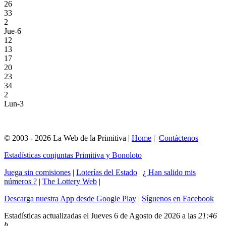
26
33
2
Jue-6
12
13
17
20
23
34
2
Lun-3
© 2003 - 2026 La Web de la Primitiva |
Home
|
Contáctenos
Estadísticas conjuntas Primitiva y Bonoloto
Juega sin comisiones
|
Loterías del Estado
|
¿ Han salido mis
números ?
|
The Lottery Web
|
Descarga nuestra App desde Google Play
|
Síguenos en Facebook
Estadísticas actualizadas el Jueves 6 de Agosto de 2026 a las
21:46
h