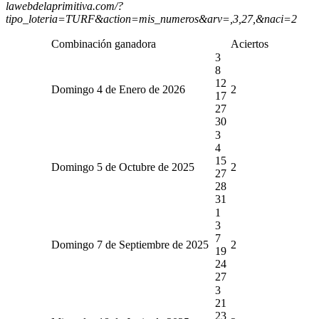
lawebdelaprimitiva.com/?
tipo_loteria=TURF&action=mis_numeros&arv=,3,27,&naci=2
Combinación ganadora
Aciertos
3
8
12
Domingo 4 de Enero de 2026
2
17
27
30
3
4
15
Domingo 5 de Octubre de 2025
2
27
28
31
1
3
7
Domingo 7 de Septiembre de 2025
2
19
24
27
3
21
23