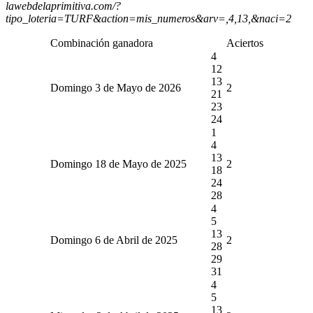
lawebdelaprimitiva.com/?
tipo_loteria=TURF&action=mis_numeros&arv=,4,13,&naci=2
Combinación ganadora
Aciertos
4
12
13
Domingo 3 de Mayo de 2026
2
21
23
24
1
4
13
Domingo 18 de Mayo de 2025
2
18
24
28
4
5
13
Domingo 6 de Abril de 2025
2
28
29
31
4
5
13