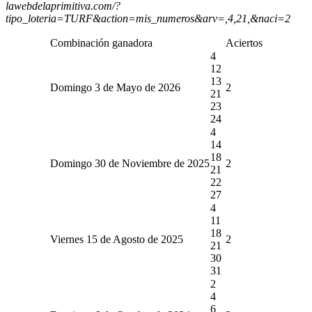
lawebdelaprimitiva.com/?
tipo_loteria=TURF&action=mis_numeros&arv=,4,21,&naci=2
Combinación ganadora
Aciertos
4
12
13
Domingo 3 de Mayo de 2026
2
21
23
24
4
14
18
Domingo 30 de Noviembre de 2025
2
21
22
27
4
11
18
Viernes 15 de Agosto de 2025
2
21
30
31
2
4
6