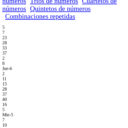
números
Trios de números
Cuartetos de
números
Quintetos de números
Combinaciones repetidas
5
7
23
28
33
37
2
8
Jue-6
2
11
15
28
37
40
16
5
Mie-5
7
10