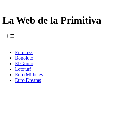
La Web de la Primitiva
☰
Primitiva
Bonoloto
El Gordo
Lototurf
Euro Millones
Euro Dreams