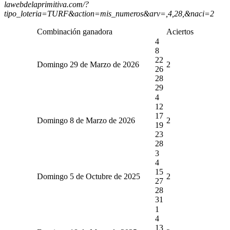
lawebdelaprimitiva.com/?
tipo_loteria=TURF&action=mis_numeros&arv=,4,28,&naci=2
Combinación ganadora
Aciertos
4
8
22
Domingo 29 de Marzo de 2026
2
26
28
29
4
12
17
Domingo 8 de Marzo de 2026
2
19
23
28
3
4
15
Domingo 5 de Octubre de 2025
2
27
28
31
1
4
13