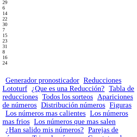
29
6
14
22
30
7
15
23
31
8
16
24
Generador pronosticador
Reducciones
Lototurf
¿Que es una Reducción?
Tabla de
reducciones
Todos los sorteos
Apariciones
de números
Distribución números
Figuras
Los números mas calientes
Los números
mas frios
Los números que mas salen
¿Han salido mis números?
Parejas de