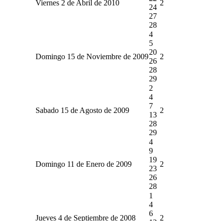
Viernes 2 de Abril de 2010
2
24
27
28
4
5
20
Domingo 15 de Noviembre de 2009
2
26
28
29
2
4
7
Sabado 15 de Agosto de 2009
2
13
28
29
4
9
19
Domingo 11 de Enero de 2009
2
23
26
28
1
4
6
Jueves 4 de Septiembre de 2008
2