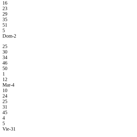
16
23
29
35
51
5
Dom-2
25
30
34
46
50
1
12
Mar-4
10
24
25
31
45
4
5
Vie-31