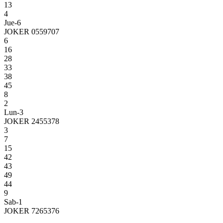
13
4
Jue-6
JOKER 0559707
6
16
28
33
38
45
8
2
Lun-3
JOKER 2455378
3
7
15
42
43
49
44
9
Sab-1
JOKER 7265376