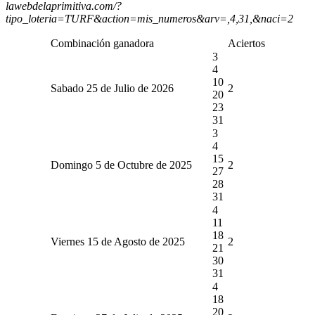
lawebdelaprimitiva.com/?
tipo_loteria=TURF&action=mis_numeros&arv=,4,31,&naci=2
Combinación ganadora
Aciertos
3
4
10
Sabado 25 de Julio de 2026
2
20
23
31
3
4
15
Domingo 5 de Octubre de 2025
2
27
28
31
4
11
18
Viernes 15 de Agosto de 2025
2
21
30
31
4
18
20