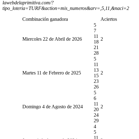
lawebdelaprimitiva.com/?
tipo_loteria=TURF&action=mis_numeros&arv=,5,11,&naci=2
Combinación ganadora
Aciertos
5
7
11
Miercoles 22 de Abril de 2026
2
18
21
28
5
11
13
Martes 11 de Febrero de 2025
2
15
23
26
5
6
11
Domingo 4 de Agosto de 2024
2
20
24
29
4
5
11