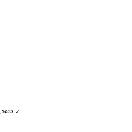
5,&naci=2