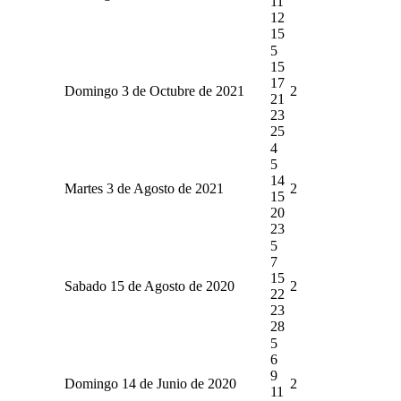
11
12
15
5
15
17
Domingo 3 de Octubre de 2021
2
21
23
25
4
5
14
Martes 3 de Agosto de 2021
2
15
20
23
5
7
15
Sabado 15 de Agosto de 2020
2
22
23
28
5
6
9
Domingo 14 de Junio de 2020
2
11