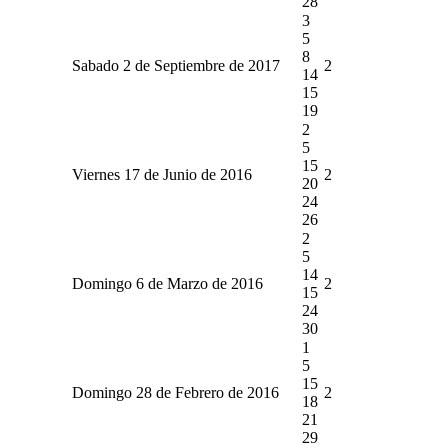
28
3
5
8
Sabado 2 de Septiembre de 2017
2
14
15
19
2
5
15
Viernes 17 de Junio de 2016
2
20
24
26
2
5
14
Domingo 6 de Marzo de 2016
2
15
24
30
1
5
15
Domingo 28 de Febrero de 2016
2
18
21
29