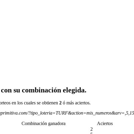
 con su combinación elegida.
orteos en los cuales se obtienen
2
ó más aciertos.
aprimitiva.com/?tipo_loteria=TURF&action=mis_numeros&arv=,5,1
Combinación ganadora
Aciertos
2