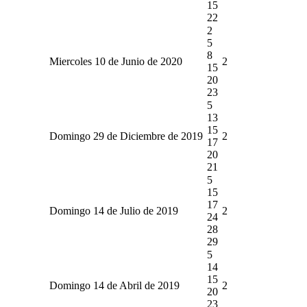
15
22
2
5
8
Miercoles 10 de Junio de 2020
2
15
20
23
5
13
15
Domingo 29 de Diciembre de 2019
2
17
20
21
5
15
17
Domingo 14 de Julio de 2019
2
24
28
29
5
14
15
Domingo 14 de Abril de 2019
2
20
23