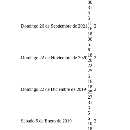
30
31
4
5
11
Domingo 26 de Septiembre de 2021
2
16
18
30
5
6
18
Domingo 22 de Noviembre de 2020
2
20
22
25
5
16
18
Domingo 22 de Diciembre de 2019
2
25
27
31
3
5
6
Sabado 5 de Enero de 2019
2
10
18