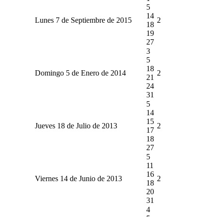
5
14
Lunes 7 de Septiembre de 2015
2
18
19
27
3
5
18
Domingo 5 de Enero de 2014
2
21
24
31
5
14
15
Jueves 18 de Julio de 2013
2
17
18
27
5
11
16
Viernes 14 de Junio de 2013
2
18
20
31
4