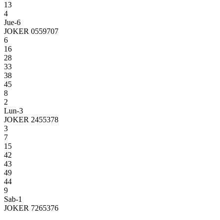
13
4
Jue-6
JOKER 0559707
6
16
28
33
38
45
8
2
Lun-3
JOKER 2455378
3
7
15
42
43
49
44
9
Sab-1
JOKER 7265376