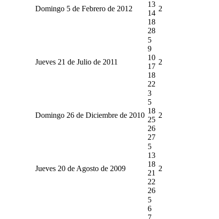
13
Domingo 5 de Febrero de 2012
2
14
18
28
5
9
10
Jueves 21 de Julio de 2011
2
17
18
22
3
5
18
Domingo 26 de Diciembre de 2010
2
25
26
27
5
13
18
Jueves 20 de Agosto de 2009
2
21
22
26
5
6
7