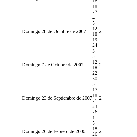
16
18
27
4
5
12
Domingo 28 de Octubre de 2007
2
18
19
24
3
5
12
Domingo 7 de Octubre de 2007
2
18
22
30
5
17
18
Domingo 23 de Septiembre de 2007
2
21
23
26
1
5
18
Domingo 26 de Febrero de 2006
2
26