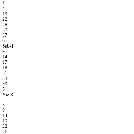
1
4
19
22
28
39
37
6
Sab-1
9
14
17
18
31
33
39
5
Vie-31
3
9
14
19
22
26