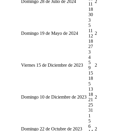
Domingo 28 de Julio de 2024
2
11
18
30
3
5
11
Domingo 19 de Mayo de 2024
2
12
18
27
3
4
5
Viernes 15 de Diciembre de 2023
2
9
15
18
5
13
18
Domingo 10 de Diciembre de 2023
2
21
25
31
1
5
6
Domingo 22 de Octubre de 2023
2