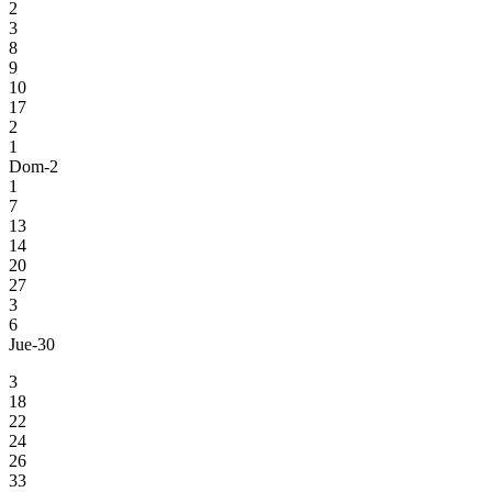
2
3
8
9
10
17
2
1
Dom-2
1
7
13
14
20
27
3
6
Jue-30
3
18
22
24
26
33