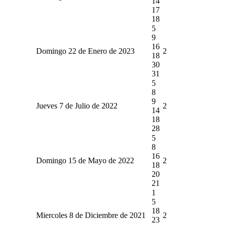
14
17
18
5
9
16
Domingo 22 de Enero de 2023
2
18
30
31
5
8
9
Jueves 7 de Julio de 2022
2
14
18
28
5
8
16
Domingo 15 de Mayo de 2022
2
18
20
21
1
5
18
Miercoles 8 de Diciembre de 2021
2
23