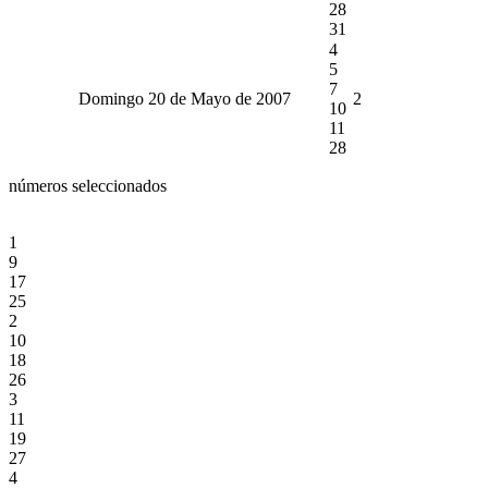
28
31
4
5
7
Domingo 20 de Mayo de 2007
2
10
11
28
números seleccionados
1
9
17
25
2
10
18
26
3
11
19
27
4