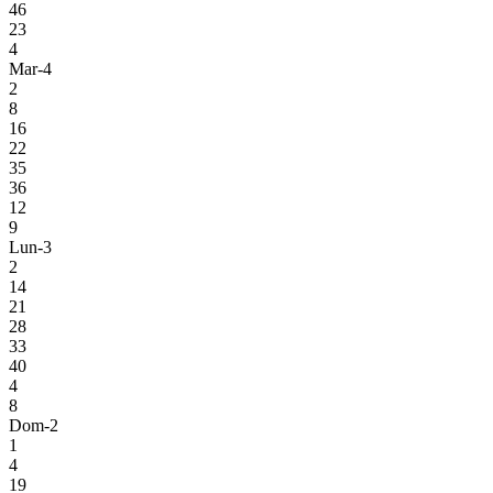
46
23
4
Mar-4
2
8
16
22
35
36
12
9
Lun-3
2
14
21
28
33
40
4
8
Dom-2
1
4
19