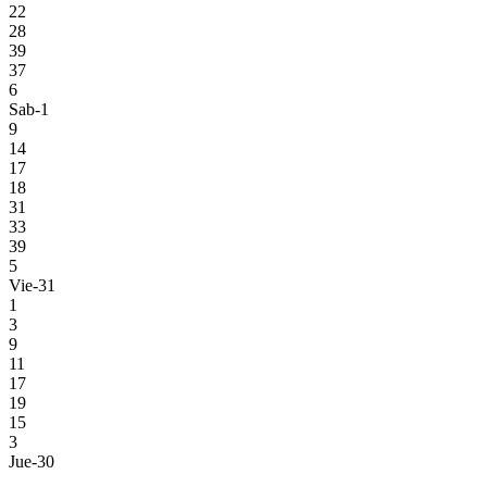
22
28
39
37
6
Sab-1
9
14
17
18
31
33
39
5
Vie-31
1
3
9
11
17
19
15
3
Jue-30