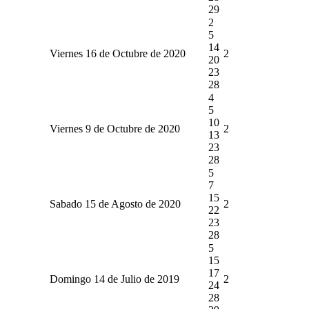
29
2
5
14
Viernes 16 de Octubre de 2020
2
20
23
28
4
5
10
Viernes 9 de Octubre de 2020
2
13
23
28
5
7
15
Sabado 15 de Agosto de 2020
2
22
23
28
5
15
17
Domingo 14 de Julio de 2019
2
24
28