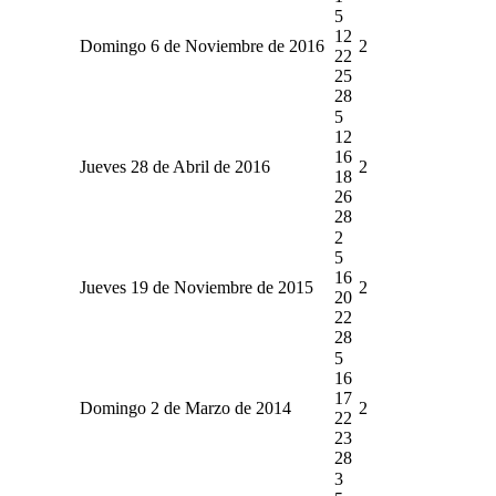
5
12
Domingo 6 de Noviembre de 2016
2
22
25
28
5
12
16
Jueves 28 de Abril de 2016
2
18
26
28
2
5
16
Jueves 19 de Noviembre de 2015
2
20
22
28
5
16
17
Domingo 2 de Marzo de 2014
2
22
23
28
3