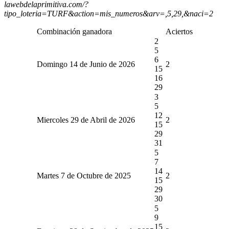
lawebdelaprimitiva.com/?
tipo_loteria=TURF&action=mis_numeros&arv=,5,29,&naci=2
Combinación ganadora
Aciertos
2
5
6
Domingo 14 de Junio de 2026
2
15
16
29
3
5
12
Miercoles 29 de Abril de 2026
2
15
29
31
5
7
14
Martes 7 de Octubre de 2025
2
15
29
30
5
9
15