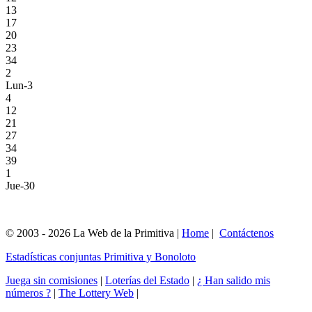
13
17
20
23
34
2
Lun-3
4
12
21
27
34
39
1
Jue-30
© 2003 - 2026 La Web de la Primitiva |
Home
|
Contáctenos
Estadísticas conjuntas Primitiva y Bonoloto
Juega sin comisiones
|
Loterías del Estado
|
¿ Han salido mis
números ?
|
The Lottery Web
|