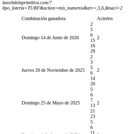
lawebdelaprimitiva.com/?
tipo_loteria=TURF&action=mis_numeros&arv=,5,6,&naci=2
Combinación ganadora
Aciertos
2
5
6
Domingo 14 de Junio de 2026
2
15
16
29
2
3
5
Jueves 20 de Noviembre de 2025
2
6
14
20
5
6
7
Domingo 25 de Mayo de 2025
2
13
21
23
5
6
11