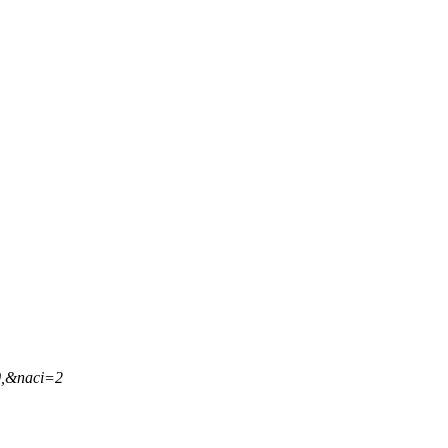
0,&naci=2