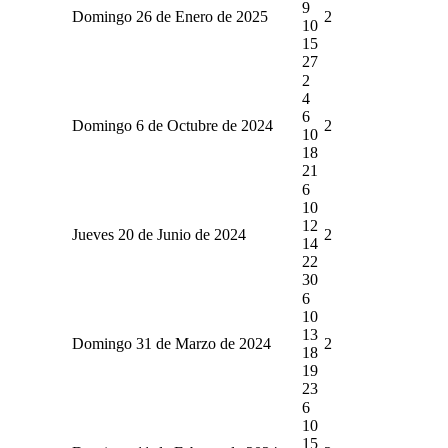
9
Domingo 26 de Enero de 2025
2
10
15
27
2
4
6
Domingo 6 de Octubre de 2024
2
10
18
21
6
10
12
Jueves 20 de Junio de 2024
2
14
22
30
6
10
13
Domingo 31 de Marzo de 2024
2
18
19
23
6
10
15