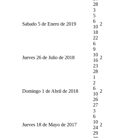
28
3
5
6
Sabado 5 de Enero de 2019
2
10
18
22
6
9
10
Jueves 26 de Julio de 2018
2
16
23
28
1
2
6
Domingo 1 de Abril de 2018
2
10
26
27
3
6
10
Jueves 18 de Mayo de 2017
2
24
29