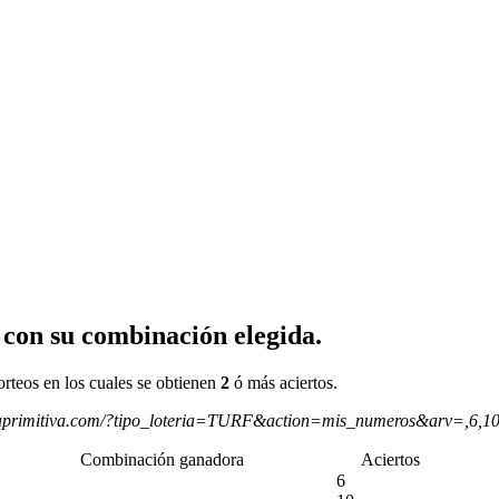
 con su combinación elegida.
orteos en los cuales se obtienen
2
ó más aciertos.
aprimitiva.com/?tipo_loteria=TURF&action=mis_numeros&arv=,6,1
Combinación ganadora
Aciertos
6