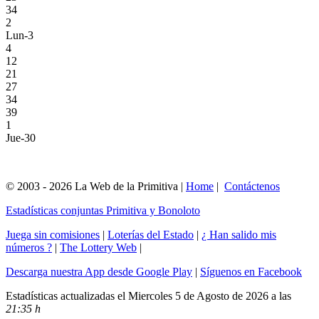
34
2
Lun-3
4
12
21
27
34
39
1
Jue-30
© 2003 - 2026 La Web de la Primitiva |
Home
|
Contáctenos
Estadísticas conjuntas Primitiva y Bonoloto
Juega sin comisiones
|
Loterías del Estado
|
¿ Han salido mis
números ?
|
The Lottery Web
|
Descarga nuestra App desde Google Play
|
Síguenos en Facebook
Estadísticas actualizadas el Miercoles 5 de Agosto de 2026 a las
21:35 h