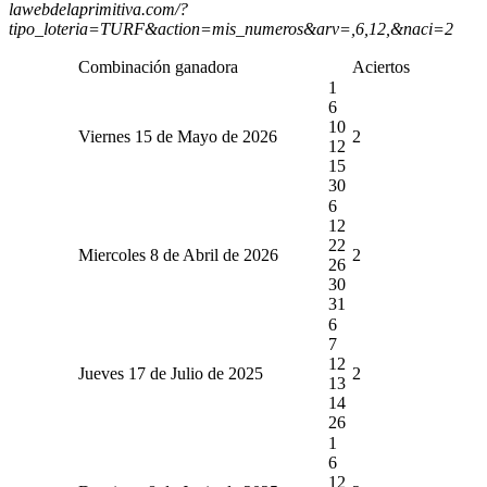
lawebdelaprimitiva.com/?
tipo_loteria=TURF&action=mis_numeros&arv=,6,12,&naci=2
Combinación ganadora
Aciertos
1
6
10
Viernes 15 de Mayo de 2026
2
12
15
30
6
12
22
Miercoles 8 de Abril de 2026
2
26
30
31
6
7
12
Jueves 17 de Julio de 2025
2
13
14
26
1
6
12