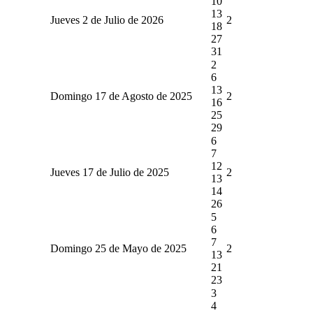
10
13
Jueves 2 de Julio de 2026
2
18
27
31
2
6
13
Domingo 17 de Agosto de 2025
2
16
25
29
6
7
12
Jueves 17 de Julio de 2025
2
13
14
26
5
6
7
Domingo 25 de Mayo de 2025
2
13
21
23
3
4