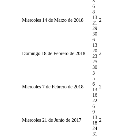
31
6
8
13
Miercoles 14 de Marzo de 2018
2
21
29
30
6
13
20
Domingo 18 de Febrero de 2018
2
23
25
30
3
5
6
Miercoles 7 de Febrero de 2018
2
13
16
22
6
9
13
Miercoles 21 de Junio de 2017
2
18
24
31