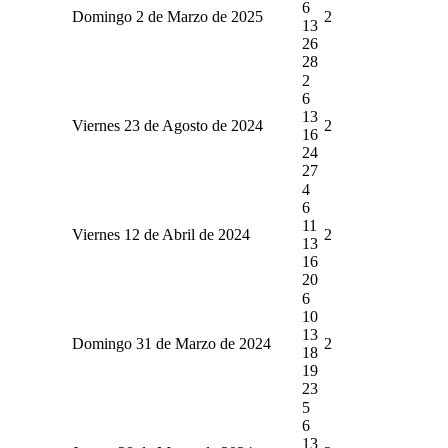
6
Domingo 2 de Marzo de 2025
2
13
26
28
2
6
13
Viernes 23 de Agosto de 2024
2
16
24
27
4
6
11
Viernes 12 de Abril de 2024
2
13
16
20
6
10
13
Domingo 31 de Marzo de 2024
2
18
19
23
5
6
13