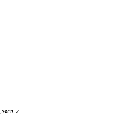
3,&naci=2