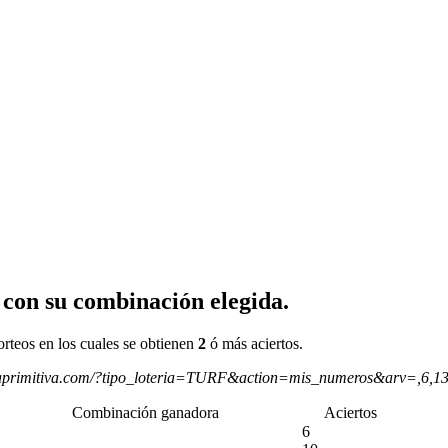
 con su combinación elegida.
orteos en los cuales se obtienen
2
ó más aciertos.
aprimitiva.com/?tipo_loteria=TURF&action=mis_numeros&arv=,6,1
Combinación ganadora
Aciertos
6