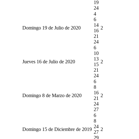
19
24
4
6
14
Domingo 19 de Julio de 2020
2
16
21
24
6
10
13
Jueves 16 de Julio de 2020
2
15
21
24
6
8
16
Domingo 8 de Marzo de 2020
2
21
24
27
6
8
24
Domingo 15 de Diciembre de 2019
2
27
29