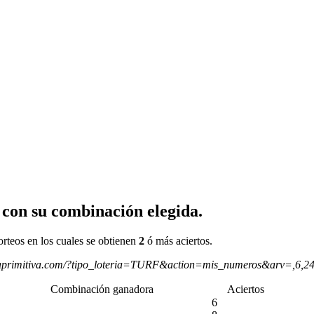
 con su combinación elegida.
orteos en los cuales se obtienen
2
ó más aciertos.
aprimitiva.com/?tipo_loteria=TURF&action=mis_numeros&arv=,6,2
Combinación ganadora
Aciertos
6