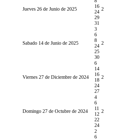
8
16
Jueves 26 de Junio de 2025
2
24
29
31
3
6
8
Sabado 14 de Junio de 2025
2
24
25
30
6
14
16
Viernes 27 de Diciembre de 2024
2
18
24
27
4
6
11
Domingo 27 de Octubre de 2024
2
12
22
24
2
6