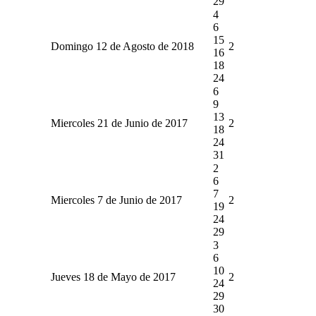
29
4
6
15
Domingo 12 de Agosto de 2018
2
16
18
24
6
9
13
Miercoles 21 de Junio de 2017
2
18
24
31
2
6
7
Miercoles 7 de Junio de 2017
2
19
24
29
3
6
10
Jueves 18 de Mayo de 2017
2
24
29
30