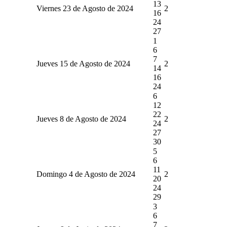
13
Viernes 23 de Agosto de 2024
2
16
24
27
1
6
7
Jueves 15 de Agosto de 2024
2
14
16
24
6
12
22
Jueves 8 de Agosto de 2024
2
24
27
30
5
6
11
Domingo 4 de Agosto de 2024
2
20
24
29
3
6
7