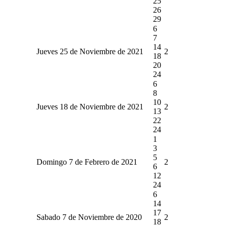
25
26
29
6
7
14
Jueves 25 de Noviembre de 2021
2
18
20
24
6
8
10
Jueves 18 de Noviembre de 2021
2
13
22
24
1
3
5
Domingo 7 de Febrero de 2021
2
6
12
24
6
14
17
Sabado 7 de Noviembre de 2020
2
18