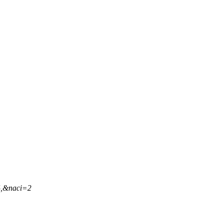
4,&naci=2