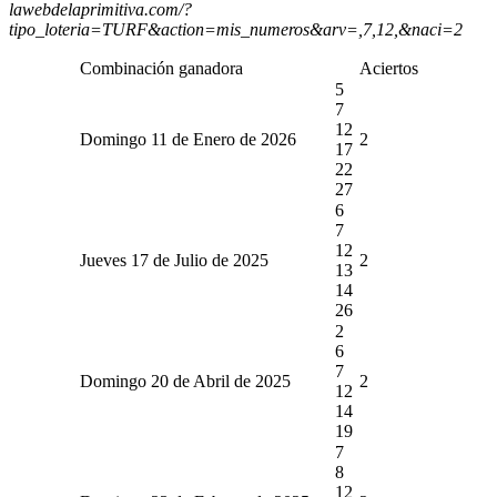
lawebdelaprimitiva.com/?
tipo_loteria=TURF&action=mis_numeros&arv=,7,12,&naci=2
Combinación ganadora
Aciertos
5
7
12
Domingo 11 de Enero de 2026
2
17
22
27
6
7
12
Jueves 17 de Julio de 2025
2
13
14
26
2
6
7
Domingo 20 de Abril de 2025
2
12
14
19
7
8
12