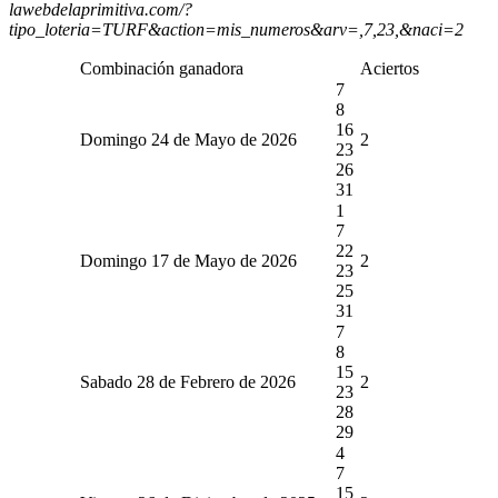
lawebdelaprimitiva.com/?
tipo_loteria=TURF&action=mis_numeros&arv=,7,23,&naci=2
Combinación ganadora
Aciertos
7
8
16
Domingo 24 de Mayo de 2026
2
23
26
31
1
7
22
Domingo 17 de Mayo de 2026
2
23
25
31
7
8
15
Sabado 28 de Febrero de 2026
2
23
28
29
4
7
15