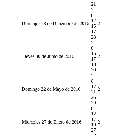
21
3
8
12
Domingo 18 de Diciembre de 2016
2
15
17
28
2
8
15
Jueves 30 de Junio de 2016
2
17
18
30
5
8
17
Domingo 22 de Mayo de 2016
2
21
26
29
8
12
17
Miercoles 27 de Enero de 2016
2
19
27