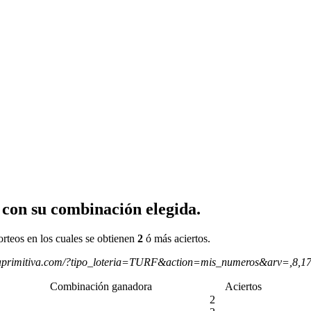
 con su combinación elegida.
orteos en los cuales se obtienen
2
ó más aciertos.
aprimitiva.com/?tipo_loteria=TURF&action=mis_numeros&arv=,8,1
Combinación ganadora
Aciertos
2