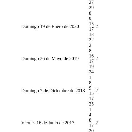
27
29
8
9
15
Domingo 19 de Enero de 2020
2
17
18
22
2
8
16
Domingo 26 de Mayo de 2019
2
17
19
24
1
8
9
Domingo 2 de Diciembre de 2018
2
15
17
25
1
4
8
Viernes 16 de Junio de 2017
2
17
20