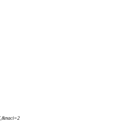
7,&naci=2