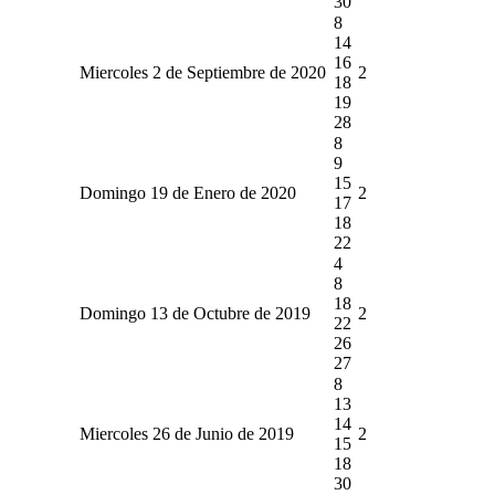
30
8
14
16
Miercoles 2 de Septiembre de 2020
2
18
19
28
8
9
15
Domingo 19 de Enero de 2020
2
17
18
22
4
8
18
Domingo 13 de Octubre de 2019
2
22
26
27
8
13
14
Miercoles 26 de Junio de 2019
2
15
18
30