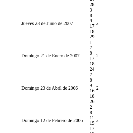
28
3
8
9
Jueves 28 de Junio de 2007
2
17
18
29
1
7
8
Domingo 21 de Enero de 2007
2
17
18
24
7
8
9
Domingo 23 de Abril de 2006
2
16
18
26
2
8
11
Domingo 12 de Febrero de 2006
2
15
17