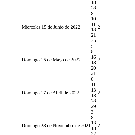
18
28
8
10
11
Miercoles 15 de Junio de 2022
2
18
21
25
5
8
16
Domingo 15 de Mayo de 2022
2
18
20
21
8
11
13
Domingo 17 de Abril de 2022
2
18
28
29
3
8
13
Domingo 28 de Noviembre de 2021
2
18
22