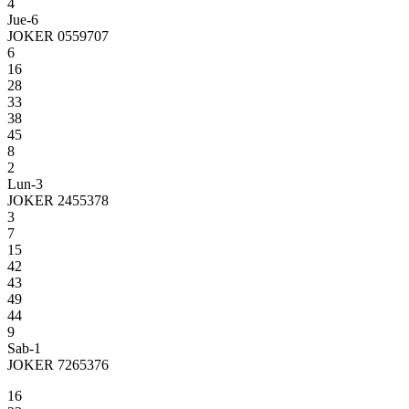
4
Jue-6
JOKER 0559707
6
16
28
33
38
45
8
2
Lun-3
JOKER 2455378
3
7
15
42
43
49
44
9
Sab-1
JOKER 7265376
16