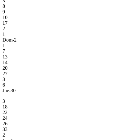
3
8
9
10
17
2
1
Dom-2
1
7
13
14
20
27
3
6
Jue-30
3
18
22
24
26
33
2