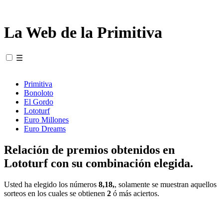
La Web de la Primitiva
☰
Primitiva
Bonoloto
El Gordo
Lototurf
Euro Millones
Euro Dreams
Relación de premios obtenidos en
Lototurf con su combinación elegida.
Usted ha elegido los números
8,18,
, solamente se muestran aquellos
sorteos en los cuales se obtienen
2
ó más aciertos.