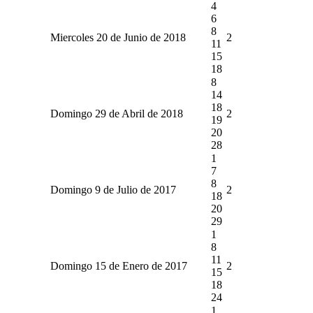
4
6
8
Miercoles 20 de Junio de 2018
2
11
15
18
8
14
18
Domingo 29 de Abril de 2018
2
19
20
28
1
7
8
Domingo 9 de Julio de 2017
2
18
20
29
1
8
11
Domingo 15 de Enero de 2017
2
15
18
24
1