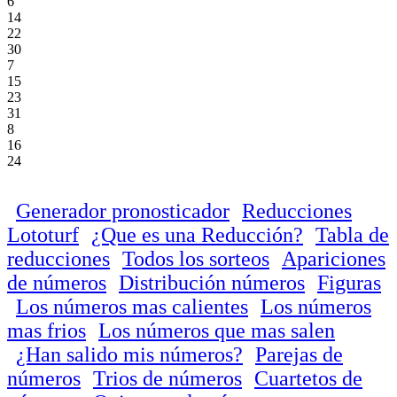
6
14
22
30
7
15
23
31
8
16
24
Generador pronosticador
Reducciones
Lototurf
¿Que es una Reducción?
Tabla de
reducciones
Todos los sorteos
Apariciones
de números
Distribución números
Figuras
Los números mas calientes
Los números
mas frios
Los números que mas salen
¿Han salido mis números?
Parejas de
números
Trios de números
Cuartetos de