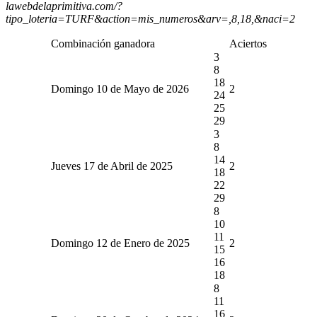
lawebdelaprimitiva.com/?
tipo_loteria=TURF&action=mis_numeros&arv=,8,18,&naci=2
Combinación ganadora
Aciertos
3
8
18
Domingo 10 de Mayo de 2026
2
24
25
29
3
8
14
Jueves 17 de Abril de 2025
2
18
22
29
8
10
11
Domingo 12 de Enero de 2025
2
15
16
18
8
11
16