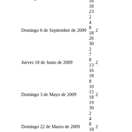
16
18
23
2
4
8
Domingo 6 de Septiembre de 2009
2
18
26
30
2
7
8
Jueves 18 de Junio de 2009
2
13
16
18
8
10
15
Domingo 3 de Mayo de 2009
2
18
19
30
2
4
8
Domingo 22 de Marzo de 2009
2
18