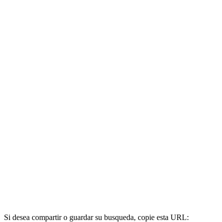
Si desea compartir o guardar su busqueda, copie esta URL: