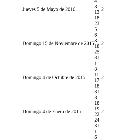
4
8
Jueves 5 de Mayo de 2016
2
13
18
23
5
6
8
Domingo 15 de Noviembre de 2015
2
18
25
31
1
8
11
Domingo 4 de Octubre de 2015
2
17
18
31
8
18
19
Domingo 4 de Enero de 2015
2
22
24
31
1
6