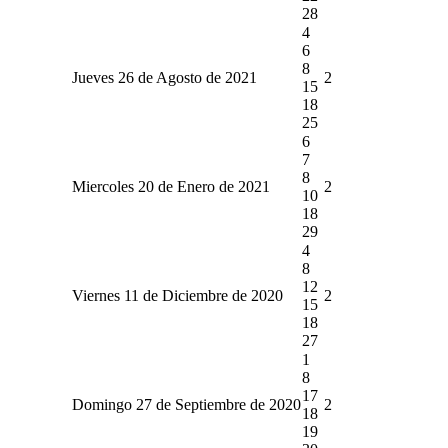
28
4
6
8
Jueves 26 de Agosto de 2021
2
15
18
25
6
7
8
Miercoles 20 de Enero de 2021
2
10
18
29
4
8
12
Viernes 11 de Diciembre de 2020
2
15
18
27
1
8
17
Domingo 27 de Septiembre de 2020
2
18
19