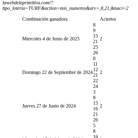
lawebdelaprimitiva.com/?
tipo_loteria=TURF&action=mis_numeros&arv=,8,21,&naci=2
Combinación ganadora
Aciertos
8
9
15
Miercoles 4 de Junio de 2025
2
21
25
26
8
11
12
Domingo 22 de Septiembre de 2024
2
21
22
24
3
8
15
Jueves 27 de Junio de 2024
2
16
21
26
5
8
16