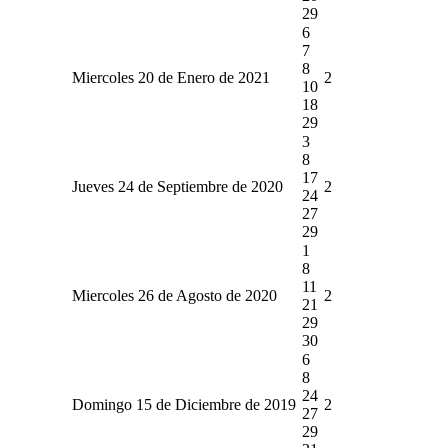
29
6
7
8
Miercoles 20 de Enero de 2021
2
10
18
29
3
8
17
Jueves 24 de Septiembre de 2020
2
24
27
29
1
8
11
Miercoles 26 de Agosto de 2020
2
21
29
30
6
8
24
Domingo 15 de Diciembre de 2019
2
27
29