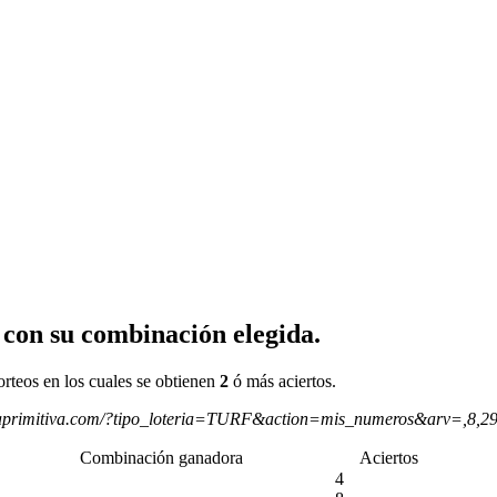
 con su combinación elegida.
orteos en los cuales se obtienen
2
ó más aciertos.
aprimitiva.com/?tipo_loteria=TURF&action=mis_numeros&arv=,8,2
Combinación ganadora
Aciertos
4