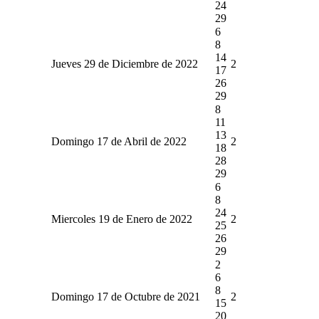
24
29
6
8
14
Jueves 29 de Diciembre de 2022
2
17
26
29
8
11
13
Domingo 17 de Abril de 2022
2
18
28
29
6
8
24
Miercoles 19 de Enero de 2022
2
25
26
29
2
6
8
Domingo 17 de Octubre de 2021
2
15
20