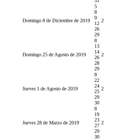
31
5
8
9
Domingo 8 de Diciembre de 2019
2
12
26
29
8
13
14
Domingo 25 de Agosto de 2019
2
26
28
29
8
22
24
Jueves 1 de Agosto de 2019
2
25
29
30
8
19
23
Jueves 28 de Marzo de 2019
2
27
29
30