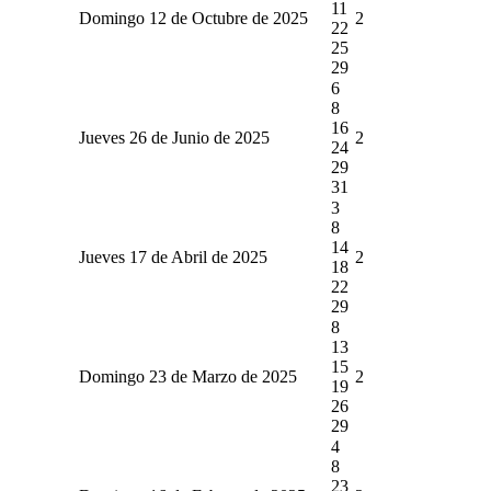
11
Domingo 12 de Octubre de 2025
2
22
25
29
6
8
16
Jueves 26 de Junio de 2025
2
24
29
31
3
8
14
Jueves 17 de Abril de 2025
2
18
22
29
8
13
15
Domingo 23 de Marzo de 2025
2
19
26
29
4
8
23