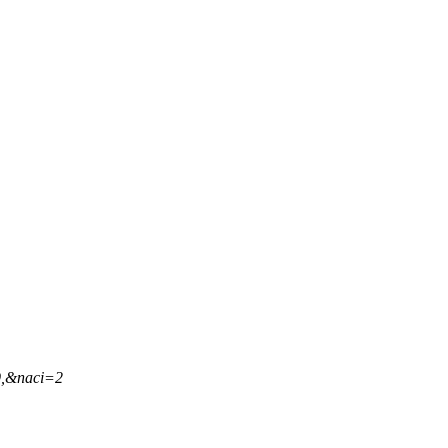
9,&naci=2