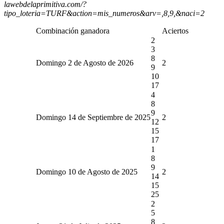
lawebdelaprimitiva.com/?
tipo_loteria=TURF&action=mis_numeros&arv=,8,9,&naci=2
Combinación ganadora
Aciertos
2
3
8
Domingo 2 de Agosto de 2026
2
9
10
17
4
8
9
Domingo 14 de Septiembre de 2025
2
12
15
17
1
8
9
Domingo 10 de Agosto de 2025
2
14
15
25
2
5
8