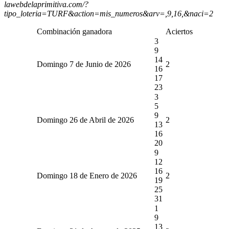
lawebdelaprimitiva.com/?
tipo_loteria=TURF&action=mis_numeros&arv=,9,16,&naci=2
Combinación ganadora
Aciertos
3
9
14
Domingo 7 de Junio de 2026
2
16
17
23
3
5
9
Domingo 26 de Abril de 2026
2
13
16
20
9
12
16
Domingo 18 de Enero de 2026
2
19
25
31
1
9
13