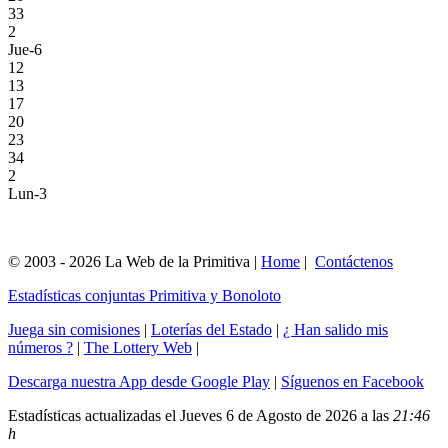
33
2
Jue-6
12
13
17
20
23
34
2
Lun-3
© 2003 - 2026 La Web de la Primitiva |
Home
|
Contáctenos
Estadísticas conjuntas Primitiva y Bonoloto
Juega sin comisiones
|
Loterías del Estado
|
¿ Han salido mis
números ?
|
The Lottery Web
|
Descarga nuestra App desde Google Play
|
Síguenos en Facebook
Estadísticas actualizadas el Jueves 6 de Agosto de 2026 a las
21:46
h