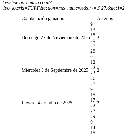
lawebdelaprimitiva.com/?
tipo_loteria=TURF&action=mis_numeros&arv=,9,27,&naci=2
Combinación ganadora
Aciertos
9
13
18
Domingo 23 de Noviembre de 2025
2
20
27
28
9
12
22
Miercoles 3 de Septiembre de 2025
2
23
26
27
9
15
17
Jueves 24 de Julio de 2025
2
22
27
29
9
14
15