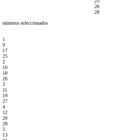
25
26
28
números seleccionados
1
9
17
25
2
10
18
26
3
11
19
27
4
12
20
28
5
13