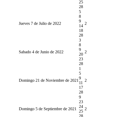
25
28
5
8
9
Jueves 7 de Julio de 2022
2
14
18
28
3
8
9
Sabado 4 de Junio de 2022
2
20
23
28
1
5
9
Domingo 21 de Noviembre de 2021
2
11
17
28
9
23
24
Domingo 5 de Septiembre de 2021
2
25
28