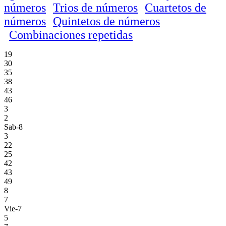
números
Trios de números
Cuartetos de
números
Quintetos de números
Combinaciones repetidas
19
30
35
38
43
46
3
2
Sab-8
3
22
25
42
43
49
8
7
Vie-7
5