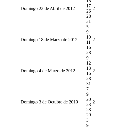
15
17
Domingo 22 de Abril de 2012
2
26
28
31
5
9
10
Domingo 18 de Marzo de 2012
2
11
16
28
9
12
13
Domingo 4 de Marzo de 2012
2
16
28
31
7
9
20
Domingo 3 de Octubre de 2010
2
23
28
29
3
9