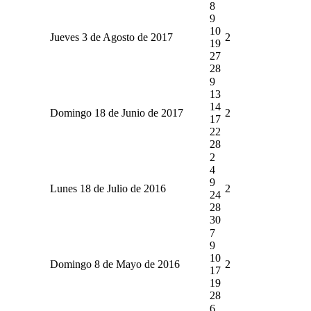
8
9
10
Jueves 3 de Agosto de 2017
2
19
27
28
9
13
14
Domingo 18 de Junio de 2017
2
17
22
28
2
4
9
Lunes 18 de Julio de 2016
2
24
28
30
7
9
10
Domingo 8 de Mayo de 2016
2
17
19
28
6