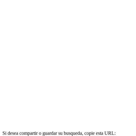
Si desea compartir o guardar su busqueda, copie esta URL: