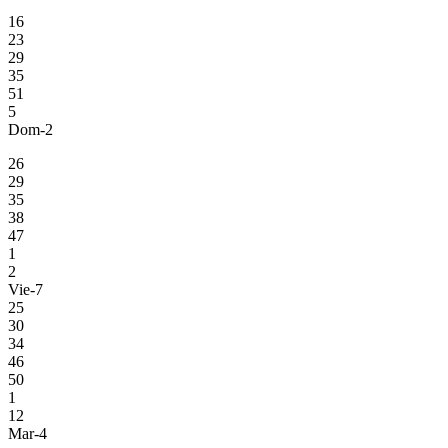
16
23
29
35
51
5
Dom-2
26
29
35
38
47
1
2
Vie-7
25
30
34
46
50
1
12
Mar-4