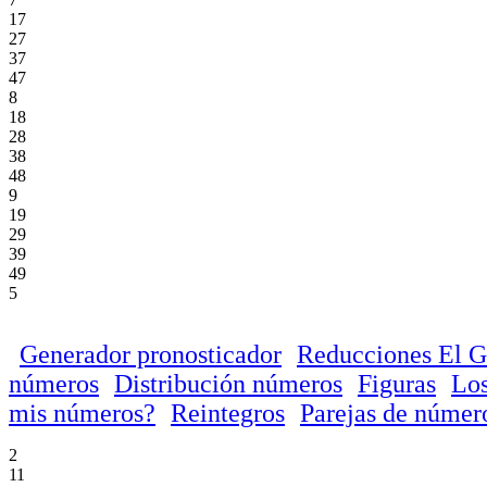
17
27
37
47
8
18
28
38
48
9
19
29
39
49
5
Generador pronosticador
Reducciones El 
números
Distribución números
Figuras
Los
mis números?
Reintegros
Parejas de númer
2
11