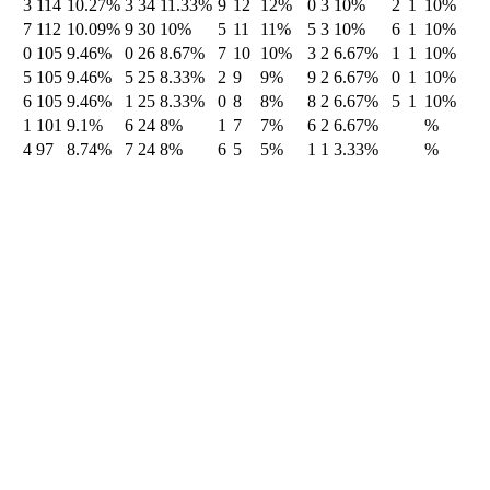
3
114
10.27%
3
34
11.33%
9
12
12%
0
3
10%
2
1
10%
7
112
10.09%
9
30
10%
5
11
11%
5
3
10%
6
1
10%
0
105
9.46%
0
26
8.67%
7
10
10%
3
2
6.67%
1
1
10%
5
105
9.46%
5
25
8.33%
2
9
9%
9
2
6.67%
0
1
10%
6
105
9.46%
1
25
8.33%
0
8
8%
8
2
6.67%
5
1
10%
1
101
9.1%
6
24
8%
1
7
7%
6
2
6.67%
%
4
97
8.74%
7
24
8%
6
5
5%
1
1
3.33%
%