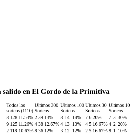
 salido en El Gordo de la Primitiva
Todos los
Ultimos 300
Ultimos 100
Ultimos 30
Ultimos 10
sorteos (1110)
Sorteos
Sorteos
Sorteos
Sorteos
8
128
11.53%
2
39
13%
8
14
14%
7
6
20%
7
3
30%
9
125
11.26%
4
38
12.67%
4
13
13%
4
5
16.67%
4
2
20%
2
118
10.63%
8
36
12%
3
12
12%
2
5
16.67%
8
1
10%