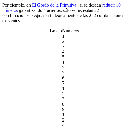
Por ejemplo, en
El Gordo de la Primitiva
, si se desean
reducir 10
números
garantizando 4 aciertos, sólo se necesitan 22
combinaciones elegidas estratégicamente de las 252 combinaciones
existentes.
Boleto
Números
1
2
3
4
5
1
2
3
6
7
1
2
3
8
9
1
1
2
4