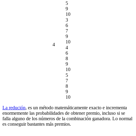
5
9
10
3
6
7
9
10
4
4
6
8
9
10
5
7
8
9
10
La redución
, es un método matemáticamente exacto e incrementa
enormemente las probabilidades de obtener premio, incluso si se
falla alguno de los números de la combinación ganadora. Lo normal
es conseguir bastantes más premios.