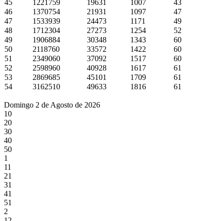
45
1221759
19631
1007
43
46
1370754
21931
1097
47
47
1533939
24473
1171
49
48
1712304
27273
1254
52
49
1906884
30348
1343
60
50
2118760
33572
1422
60
51
2349060
37092
1517
60
52
2598960
40928
1617
61
53
2869685
45101
1709
61
54
3162510
49633
1816
61
Domingo 2 de Agosto de 2026
10
20
30
40
50
1
11
21
31
41
51
2
12