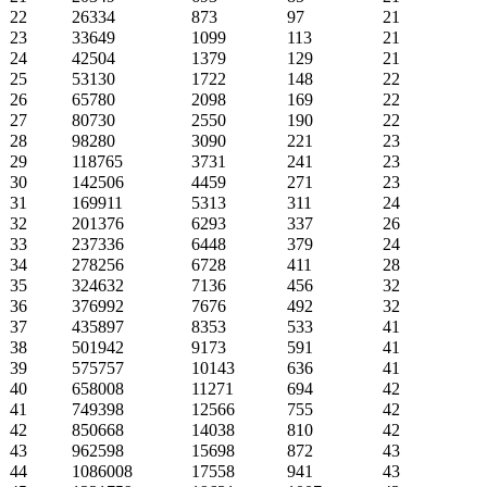
22
26334
873
97
21
23
33649
1099
113
21
24
42504
1379
129
21
25
53130
1722
148
22
26
65780
2098
169
22
27
80730
2550
190
22
28
98280
3090
221
23
29
118765
3731
241
23
30
142506
4459
271
23
31
169911
5313
311
24
32
201376
6293
337
26
33
237336
6448
379
24
34
278256
6728
411
28
35
324632
7136
456
32
36
376992
7676
492
32
37
435897
8353
533
41
38
501942
9173
591
41
39
575757
10143
636
41
40
658008
11271
694
42
41
749398
12566
755
42
42
850668
14038
810
42
43
962598
15698
872
43
44
1086008
17558
941
43