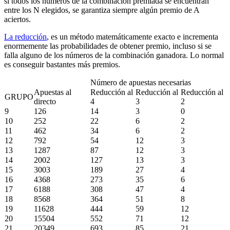
si todos los números de la combinación premiada se encuentran
entre los N elegidos, se garantiza siempre algún premio de A
aciertos.
La reducción
, es un método matemáticamente exacto e incrementa
enormemente las probabilidades de obtener premio, incluso si se
falla alguno de los números de la combinación ganadora. Lo normal
es conseguir bastantes más premios.
Número de apuestas necesarias
Apuestas al
Reducción al
Reducción al
Reducción al
GRUPO
directo
4
3
2
9
126
14
3
0
10
252
22
6
2
11
462
34
6
2
12
792
54
12
3
13
1287
87
12
3
14
2002
127
13
3
15
3003
189
27
4
16
4368
273
35
6
17
6188
308
47
4
18
8568
364
51
8
19
11628
444
59
12
20
15504
552
71
12
21
20349
693
85
21