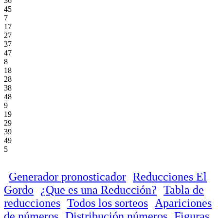
36
45
7
17
27
37
47
8
18
28
38
48
9
19
29
39
49
5
Generador pronosticador
Reducciones El
Gordo
¿Que es una Reducción?
Tabla de
reducciones
Todos los sorteos
Apariciones
de números
Distribución números
Figuras