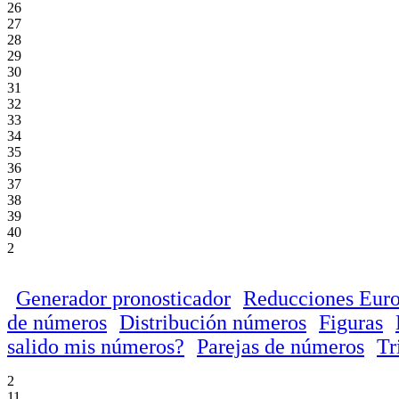
26
27
28
29
30
31
32
33
34
35
36
37
38
39
40
2
Generador pronosticador
Reducciones Eur
de números
Distribución números
Figuras
salido mis números?
Parejas de números
Tr
2
11