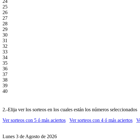
24
25
26
27
28
29
30
31
32
33
34
35
36
37
38
39
40
2.-Elija ver los sorteos en los cuales están los números seleccionados
Ver sorteos con 5 ó más aciertos
Ver sorteos con 4 ó más aciertos
V
Lunes 3 de Agosto de 2026