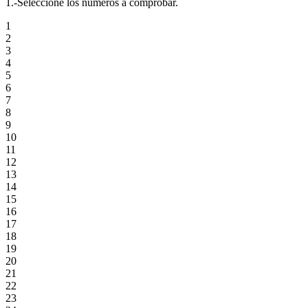
1.-Seleccione los números a comprobar.
1
2
3
4
5
6
7
8
9
10
11
12
13
14
15
16
17
18
19
20
21
22
23