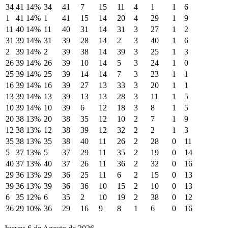
34
41
14%
34
41
7
15
11
4
1
1
6
1
41
14%
1
41
15
14
20
4
29
1
9
11
40
14%
11
40
31
14
31
3
27
1
2
31
39
14%
31
39
28
14
2
3
40
1
6
2
39
14%
2
39
38
14
39
3
25
1
3
26
39
14%
26
39
10
14
5
3
24
1
0
25
39
14%
25
39
14
14
7
3
23
1
1
16
39
14%
16
39
27
13
33
3
20
1
1
13
39
14%
13
39
13
13
28
3
11
1
5
10
39
14%
10
39
6
12
18
3
8
1
5
20
38
13%
20
38
35
12
10
2
7
1
9
12
38
13%
12
38
39
12
32
2
2
1
3
35
38
13%
35
38
40
11
26
2
28
0
11
5
37
13%
5
37
29
11
35
2
19
0
14
40
37
13%
40
37
26
11
36
2
32
0
16
29
36
13%
29
36
25
11
6
2
15
0
13
39
36
13%
39
36
36
10
15
2
10
0
13
6
35
12%
6
35
2
10
19
2
38
0
12
36
29
10%
36
29
16
9
8
1
6
0
16