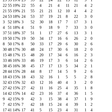
22
55
19%
22
55
4
21
4
11
21
4
2
21
55
19%
21
55
21
21
12
10
4
4
2
24
53
18%
24
53
37
19
21
8
22
3
0
3
52
18%
3
52
30
18
17
7
17
3
1
4
51
18%
4
51
9
18
9
7
33
3
0
37
51
18%
37
51
1
17
27
6
13
3
1
19
50
17%
19
50
34
17
16
6
26
2
0
8
50
17%
8
50
33
17
29
6
30
2
6
30
48
17%
30
48
24
17
30
6
18
2
0
15
48
17%
15
48
20
17
34
6
16
2
3
33
46
16%
33
46
19
17
3
6
14
2
6
38
45
16%
38
45
17
17
13
5
34
2
1
28
44
15%
28
44
8
17
14
5
9
2
6
18
43
15%
18
43
32
16
1
5
5
2
8
32
43
15%
32
43
12
16
40
4
3
2
0
27
42
15%
27
42
11
16
25
4
35
1
8
14
42
15%
14
42
23
16
37
4
36
1
5
9
42
15%
9
42
3
15
38
4
37
1
9
7
42
15%
7
42
18
15
24
4
39
1
2
17
41
14%
17
41
5
15
23
4
31
1
4