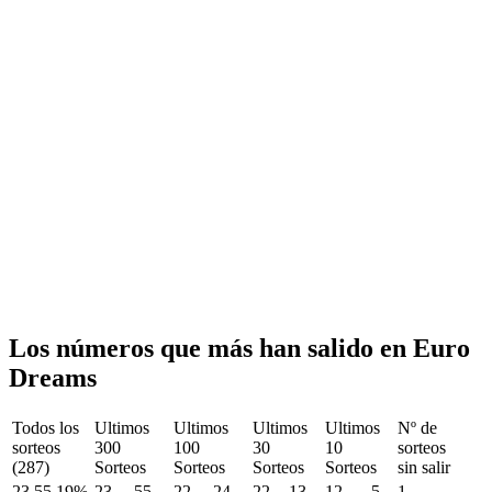
Los números que más han salido en Euro
Dreams
Todos los
Ultimos
Ultimos
Ultimos
Ultimos
Nº de
sorteos
300
100
30
10
sorteos
(287)
Sorteos
Sorteos
Sorteos
Sorteos
sin salir
23
55
19%
23
55
22
24
22
13
12
5
1