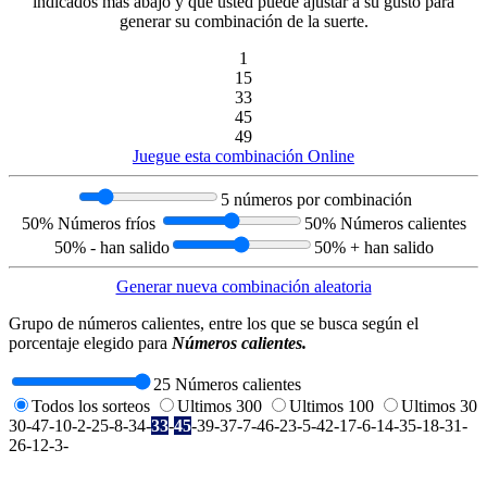
indicados mas abajo y que usted puede ajustar a su gusto para
generar su combinación de la suerte.
1
15
33
45
49
Juegue esta combinación Online
5 números por combinación
50% Números fríos
50% Números calientes
50% - han salido
50% + han salido
Generar nueva combinación aleatoria
Grupo de números calientes, entre los que se busca según el
porcentaje elegido para
Números calientes.
25 Números calientes
Todos los sorteos
Ultimos 300
Ultimos 100
Ultimos 30
30-47-10-2-25-8-34-
33
-
45
-39-37-7-46-23-5-42-17-6-14-35-18-31-
26-12-3-