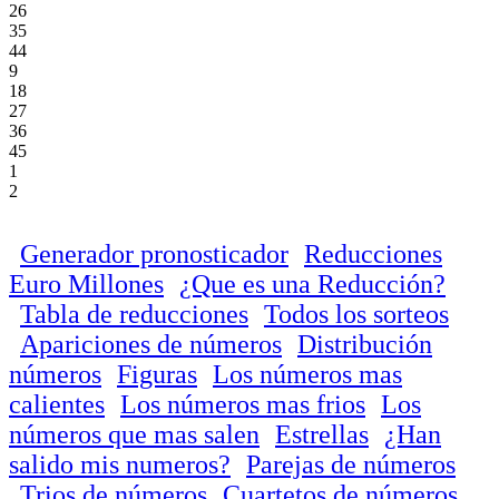
26
35
44
9
18
27
36
45
1
2
Generador pronosticador
Reducciones
Euro Millones
¿Que es una Reducción?
Tabla de reducciones
Todos los sorteos
Apariciones de números
Distribución
números
Figuras
Los números mas
calientes
Los números mas frios
Los
números que mas salen
Estrellas
¿Han
salido mis numeros?
Parejas de números
Trios de números
Cuartetos de números