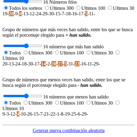
16 Números fríos
Todos los sorteos
Ultimos 300
Ultimos 100
Ultimos 30
19-
28
-9-
4
-13-12-24-29-30-15-7-18-16-17-
5
-11-
Grupo de números que más veces han salido, entre los que se busca
según el porcentaje elegido para
+ han salido.
16 números que más han salido
Todos
Ultimos 300
Ultimos 100
Ultimos 30
Ultimos 10
20-13-24-18-30-17-
14
-2-
28
-
27
-
5
-31-
23
-16-11-29-
Grupo de números que menos veces han salido, entre los que se
busca según el porcentaje elegido para
- han salido.
16 números que menos han salido
Todos
Ultimos 300
Ultimos 100
Ultimos 30
Ultimos 10
9-3-12-
4
-10-26-15-7-21-22-1-8-19-25-6-29-
Generar nueva combinación aleatoria