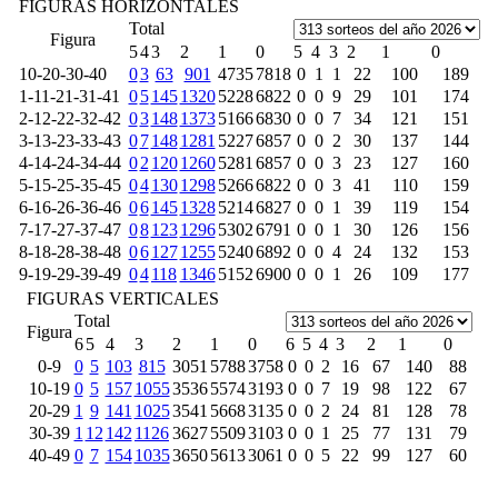
FIGURAS HORIZONTALES
Total
Figura
5
4
3
2
1
0
5
4
3
2
1
0
10-20-30-40
0
3
63
901
4735
7818
0
1
1
22
100
189
1-11-21-31-41
0
5
145
1320
5228
6822
0
0
9
29
101
174
2-12-22-32-42
0
3
148
1373
5166
6830
0
0
7
34
121
151
3-13-23-33-43
0
7
148
1281
5227
6857
0
0
2
30
137
144
4-14-24-34-44
0
2
120
1260
5281
6857
0
0
3
23
127
160
5-15-25-35-45
0
4
130
1298
5266
6822
0
0
3
41
110
159
6-16-26-36-46
0
6
145
1328
5214
6827
0
0
1
39
119
154
7-17-27-37-47
0
8
123
1296
5302
6791
0
0
1
30
126
156
8-18-28-38-48
0
6
127
1255
5240
6892
0
0
4
24
132
153
9-19-29-39-49
0
4
118
1346
5152
6900
0
0
1
26
109
177
FIGURAS VERTICALES
Total
Figura
6
5
4
3
2
1
0
6
5
4
3
2
1
0
0-9
0
5
103
815
3051
5788
3758
0
0
2
16
67
140
88
10-19
0
5
157
1055
3536
5574
3193
0
0
7
19
98
122
67
20-29
1
9
141
1025
3541
5668
3135
0
0
2
24
81
128
78
30-39
1
12
142
1126
3627
5509
3103
0
0
1
25
77
131
79
40-49
0
7
154
1035
3650
5613
3061
0
0
5
22
99
127
60