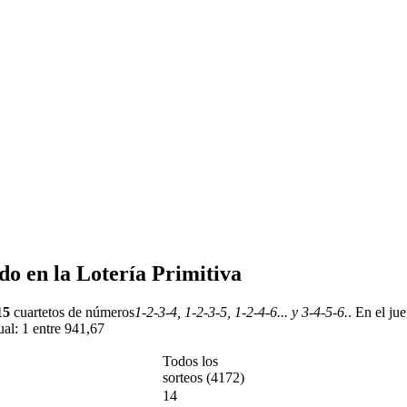
do en la Lotería Primitiva
15
cuartetos de números
1-2-3-4, 1-2-3-5, 1-2-4-6... y 3-4-5-6.
. En el ju
ual: 1 entre 941,67
Todos los
sorteos (4172)
14