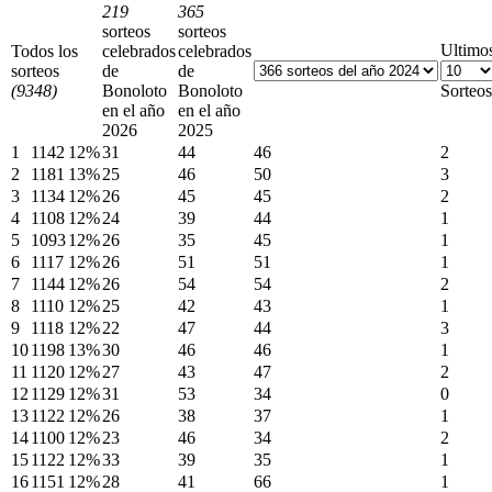
219
365
sorteos
sorteos
Ultimo
Todos los
celebrados
celebrados
sorteos
de
de
(9348)
Bonoloto
Bonoloto
Sorteos
en el año
en el año
2026
2025
1
1142
12%
31
44
46
2
2
1181
13%
25
46
50
3
3
1134
12%
26
45
45
2
4
1108
12%
24
39
44
1
5
1093
12%
26
35
45
1
6
1117
12%
26
51
51
1
7
1144
12%
26
54
54
2
8
1110
12%
25
42
43
1
9
1118
12%
22
47
44
3
10
1198
13%
30
46
46
1
11
1120
12%
27
43
47
2
12
1129
12%
31
53
34
0
13
1122
12%
26
38
37
1
14
1100
12%
23
46
34
2
15
1122
12%
33
39
35
1
16
1151
12%
28
41
66
1