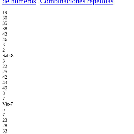
de números
Combinaciones repetidas
19
30
35
38
43
46
3
2
Sab-8
3
22
25
42
43
49
8
7
Vie-7
5
7
23
28
33