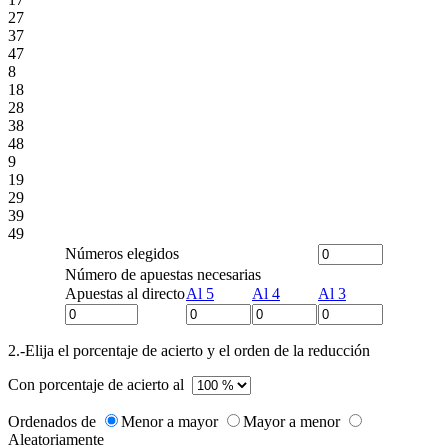
27
37
47
8
18
28
38
48
9
19
29
39
49
Números elegidos
Número de apuestas necesarias
Apuestas al directo
Al 5
Al 4
Al 3
2.-Elija el porcentaje de acierto y el orden de la reducción
Con porcentaje de acierto al
Ordenados de
Menor a mayor
Mayor a menor
Aleatoriamente