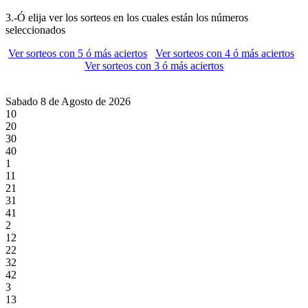
3.-Ó elija ver los sorteos en los cuales están los números
seleccionados
Ver sorteos con 5 ó más aciertos
Ver sorteos con 4 ó más aciertos
Ver sorteos con 3 ó más aciertos
Sabado 8 de Agosto de 2026
10
20
30
40
1
11
21
31
41
2
12
22
32
42
3
13