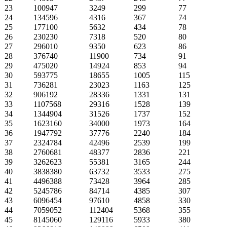
23
100947
3249
299
77
24
134596
4316
367
74
25
177100
5632
434
78
26
230230
7318
520
80
27
296010
9350
623
86
28
376740
11900
734
91
29
475020
14924
853
94
30
593775
18655
1005
115
31
736281
23023
1163
125
32
906192
28336
1331
131
33
1107568
29316
1528
139
34
1344904
31526
1737
152
35
1623160
34000
1973
164
36
1947792
37776
2240
184
37
2324784
42496
2539
199
38
2760681
48377
2836
221
39
3262623
55381
3165
244
40
3838380
63732
3533
275
41
4496388
73428
3964
285
42
5245786
84714
4385
307
43
6096454
97610
4858
330
44
7059052
112404
5368
355
45
8145060
129116
5933
380