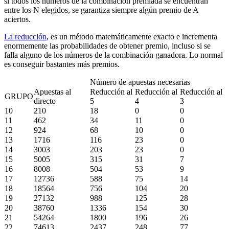
si todos los números de la combinación premiada se encuentran
entre los N elegidos, se garantiza siempre algún premio de A
aciertos.
La reducción
, es un método matemáticamente exacto e incrementa
enormemente las probabilidades de obtener premio, incluso si se
falla alguno de los números de la combinación ganadora. Lo normal
es conseguir bastantes más premios.
Número de apuestas necesarias
Apuestas al
Reducción al
Reducción al
Reducción al
GRUPO
directo
5
4
3
10
210
18
0
0
11
462
34
11
0
12
924
68
10
0
13
1716
116
23
0
14
3003
203
23
0
15
5005
315
31
7
16
8008
504
53
9
17
12736
588
75
14
18
18564
756
104
20
19
27132
988
125
28
20
38760
1336
154
30
21
54264
1800
196
26
22
74613
2437
248
77