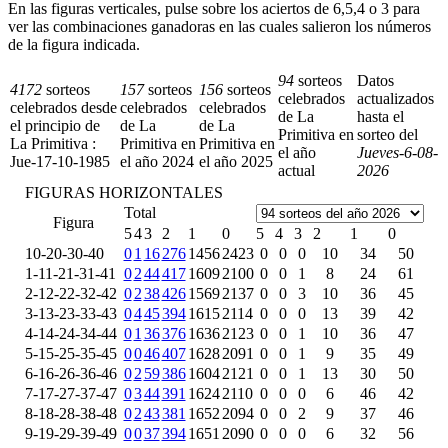
En las figuras verticales, pulse sobre los aciertos de 6,5,4 o 3 para
ver las combinaciones ganadoras en las cuales salieron los números
de la figura indicada.
94
sorteos
Datos
4172
sorteos
157
sorteos
156
sorteos
celebrados
actualizados
celebrados desde
celebrados
celebrados
de La
hasta el
el principio de
de La
de La
Primitiva en
sorteo del
La Primitiva :
Primitiva en
Primitiva en
el año
Jueves-6-08-
Jue-17-10-1985
el año 2024
el año 2025
actual
2026
FIGURAS HORIZONTALES
Total
Figura
5
4
3
2
1
0
5
4
3
2
1
0
10-20-30-40
0
1
16
276
1456
2423
0
0
0
10
34
50
1-11-21-31-41
0
2
44
417
1609
2100
0
0
1
8
24
61
2-12-22-32-42
0
2
38
426
1569
2137
0
0
3
10
36
45
3-13-23-33-43
0
4
45
394
1615
2114
0
0
0
13
39
42
4-14-24-34-44
0
1
36
376
1636
2123
0
0
1
10
36
47
5-15-25-35-45
0
0
46
407
1628
2091
0
0
1
9
35
49
6-16-26-36-46
0
2
59
386
1604
2121
0
0
1
13
30
50
7-17-27-37-47
0
3
44
391
1624
2110
0
0
0
6
46
42
8-18-28-38-48
0
2
43
381
1652
2094
0
0
2
9
37
46
9-19-29-39-49
0
0
37
394
1651
2090
0
0
0
6
32
56