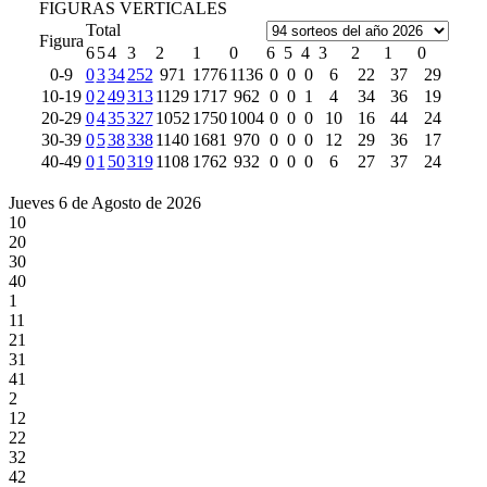
FIGURAS VERTICALES
Total
Figura
6
5
4
3
2
1
0
6
5
4
3
2
1
0
0-9
0
3
34
252
971
1776
1136
0
0
0
6
22
37
29
10-19
0
2
49
313
1129
1717
962
0
0
1
4
34
36
19
20-29
0
4
35
327
1052
1750
1004
0
0
0
10
16
44
24
30-39
0
5
38
338
1140
1681
970
0
0
0
12
29
36
17
40-49
0
1
50
319
1108
1762
932
0
0
0
6
27
37
24
Jueves 6 de Agosto de 2026
10
20
30
40
1
11
21
31
41
2
12
22
32
42